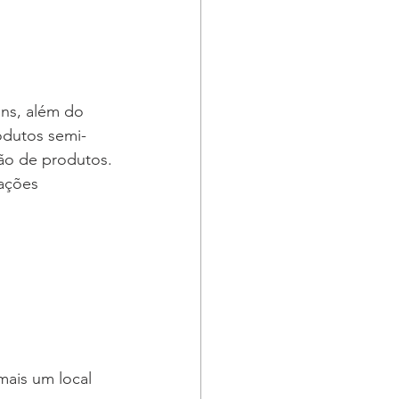
éns, além do 
odutos semi-
ão de produtos.
ações 
mais um local 