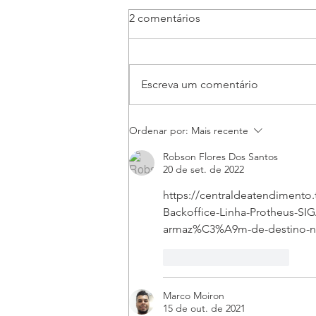
2 comentários
Escreva um comentário
Cadastro Prod x Cod decl. X
Ordenar por:
Mais recente
Cod.reflexo
Robson Flores Dos Santos
20 de set. de 2022
https://centraldeatendimento
Backoffice-Linha-Protheus-S
armaz%C3%A9m-de-destino-na
Curtir
Responder
Marco Moiron
15 de out. de 2021