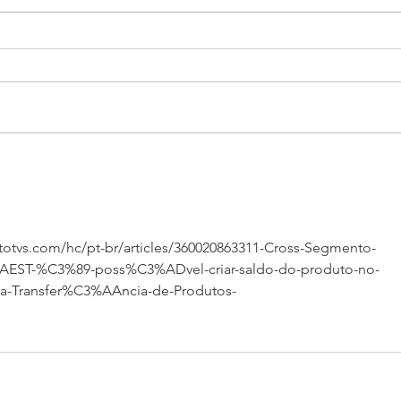
Inutilização cancelamento de
nota.
Para excluí-las dentro da rotina
de "exclusão de documento de
saída", peço que ajuste o
parâmetro MV_CANCNFE=.F. Em
seguida é preciso configurar os
Cros
parâmetros para modalidade 1-
Prot
normal, devido a SEFAZ
NFE 
Como
grup
.totvs.com/hc/pt-br/articles/360020863311-Cross-Segmento-
IGAEST-%C3%89-poss%C3%ADvel-criar-saldo-do-produto-no-
-Transfer%C3%AAncia-de-Produtos-