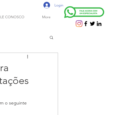
Login
ALE CONOSCO
More
ra
ntações
m o seguinte 