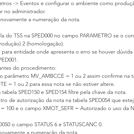
tros -> Eventos e configurar o ambiente como produç
r no administrador.
ir novamente a numeração da nota.
abela do TSS na SPED000 no campo PARAMETRO se o con
odução) 2 (homologação).
ar para entidade onde apresenta o erro se houver dúvida
SPED001.
antes do procedimento:
rto o parâmetro MV_AMBCCE = 1 ou 2 assim confirme na 
 = 1 ou 2 para essa nota se não estiver altere.
a tabela SPED150 e SPED154 filtre pela chave da nota.
stro de autorização da nota na tabela SPED054 que este
 100 e o campo XMOT_SEFR = Autorizado o uso da NF
ED050 o campo STATUS 6 e STATUSCANC 0.
 novamente a numeração da nota.