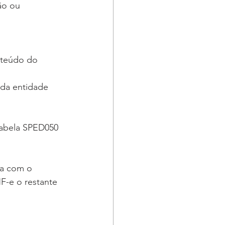
ão ou 
teúdo do 
 da entidade 
tabela SPED050 
ja com o 
-e o restante 