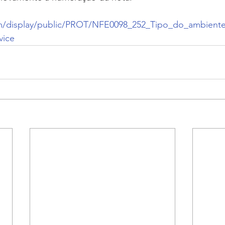
com/display/public/PROT/NFE0098_252_Tipo_do_ambient
vice