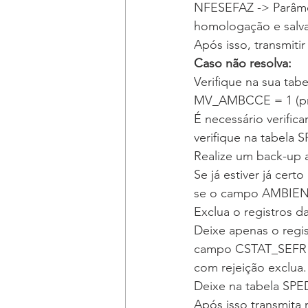
NFESEFAZ -> Parâme
homologação e salva
Após isso, transmit
Caso não resolva:
Verifique na sua t
MV_AMBCCE = 1 (pr
É necessário verific
verifique na tabela 
Realize um back-up 
Se já estiver já ce
se o campo AMBIENTE
Exclua o registros d
Deixe apenas o regi
campo CSTAT_SEFR =
com rejeição exclua.
Deixe na tabela SP
Após isso transmita