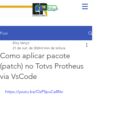
Login
Post
Eloy Vanço
21 de out. de 2024
0 min de leitura
Como aplicar pacote
(patch) no Totvs Protheus
via VsCode
https://youtu.be/OzP5puCa4No