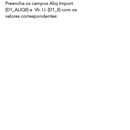
Preencha os campos Aliq Import 
(D1_ALIQII) e  Vlr. I.I. (D1_II) com os 
valores correspondentes:
Informe as despesas acessórias:
no exemplo = 215,00
Conferir os valores: