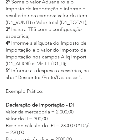
2º
 Some o valor Aduaneiro e o 
Imposto de Importação e informe o 
resultado nos campos: Valor do item 
(D1_VUNIT) e Valor total (D1_TOTAL); 
3º
 Insira a TES com a configuração 
específica; 
4º
 Informe a alíquota do Imposto de 
Importação e o valor do Imposto de 
Importação nos campos Aliq Import 
(D1_ALIQII) e  Vlr. I.I. (D1_II); 
5º
 Informe as despesas acessórias, na 
aba “Descontos/Frete/Despesas”.
Exemplo Prático:
Declaração de Importação - DI
Valor da mercadoria = 2.000,00
Valor do II = 300,00
Base de cálculo do IPI = 2300,00 *10% 
= 230,00
Base do pis / cofins = 2000,00