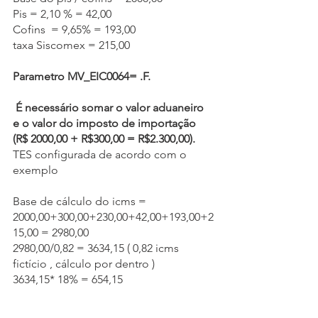
Pis = 2,10 % = 42,00
Cofins  = 9,65% = 193,00
taxa Siscomex = 215,00
Parametro MV_EIC0064= .F.
 É necessário somar o valor aduaneiro 
e o valor do imposto de importação 
(R$ 2000,00 + R$300,00 = R$2.300,00).
TES configurada de acordo com o 
exemplo
Base de cálculo do icms = 
2000,00+300,00+230,00+42,00+193,00+2
15,00 = 2980,00
2980,00/0,82 = 3634,15 ( 0,82 icms 
fictício , cálculo por dentro )
3634,15* 18% = 654,15