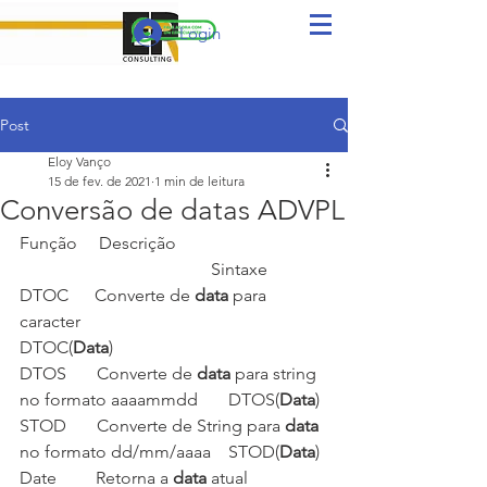
Login
Post
Eloy Vanço
15 de fev. de 2021
1 min de leitura
Conversão de datas ADVPL
Função     Descrição                                   
                                            Sintaxe
DTOC      Converte de 
data
 para 
caracter                                            
DTOC(
Data
)
DTOS       Converte de 
data
 para string 
no formato aaaammdd       DTOS(
Data
)
STOD       Converte de String para 
data
no formato dd/mm/aaaa    STOD(
Data
)
Date         Retorna a 
data
 atual                  