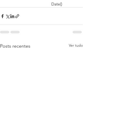
                                             Date()
Ver tudo
Posts recentes