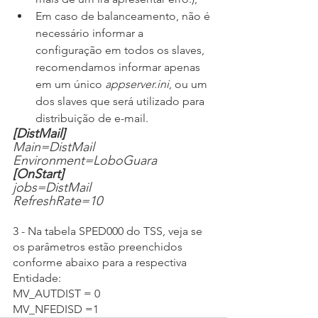
Em caso de balanceamento, não é 
necessário informar a 
configuração em todos os slaves, 
recomendamos informar apenas 
em um único
 appserver.ini
, ou um 
dos slaves que será utilizado para 
distribuição de e-mail. 
[DistMail]
Main=DistMail
Environment=LoboGuara
[OnStart]
jobs=DistMail
RefreshRate=10
3 - Na tabela SPED000 do TSS, veja se 
os parâmetros estão preenchidos 
conforme abaixo para a respectiva 
Entidade:
MV_AUTDIST = 0
MV_NFEDISD =1 