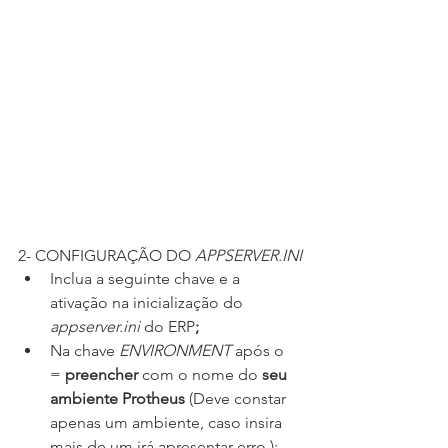
2- CONFIGURAÇÃO DO 
APPSERVER.INI
Inclua a seguinte chave e a 
ativação na inicialização do 
appserver.ini
 do ERP
;
Na chave 
ENVIRONMENT
 após o 
= 
preencher
 com o nome do
 seu 
ambiente Protheus 
(Deve constar 
apenas um ambiente, caso insira 
mais de um irá apresentar erro.);