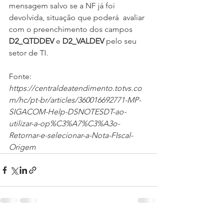
mensagem salvo se a NF já foi 
devolvida, situação que poderá  avaliar 
com o preenchimento dos campos 
D2_QTDDEV 
e 
D2_VALDEV
 pelo seu  
setor de TI.
Fonte:
https://centraldeatendimento.totvs.co
m/hc/pt-br/articles/360016692771-MP-
SIGACOM-Help-DSNOTESDT-ao-
utilizar-a-op%C3%A7%C3%A3o-
Retornar-e-selecionar-a-Nota-FIscal-
Origem