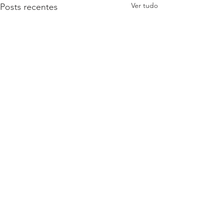
Ver tudo
Posts recentes
Inutilização cancelamento
de nota.
Para excluí-las dentro da
Comentários
rotina de "exclusão de