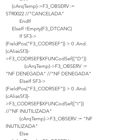
     (cArqTemp)->F3_OBSERV := 
STR0022 //"CANCELADA"
           EndIf
     ElseIf !Empty(F3_DTCANC)
           If SF3->
(FieldPos("F3_CODRSEF")) > 0 .And. 
(cAliasSf3)-
>F3_CODRSEF$XFUNCodSef({"D"})
               (cArqTemp)->F3_OBSERV := 
"NF DENEGADA" //"NF DENEGADA"
           ElseIf SF3->
(FieldPos("F3_CODRSEF")) > 0 .And. 
(cAliasSf3)-
>F3_CODRSEF$XFUNCodSef({"I"}) 
//"NF INUTILIZADA"
           (cArqTemp)->F3_OBSERV := "NF 
INUTILIZADA"     
           Else