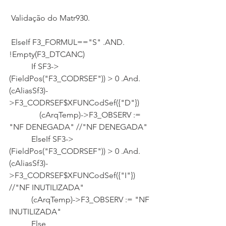
 Validação do Matr930.
 ElseIf F3_FORMUL=="S" .AND. 
!Empty(F3_DTCANC)
           If SF3->
(FieldPos("F3_CODRSEF")) > 0 .And. 
(cAliasSf3)-
>F3_CODRSEF$XFUNCodSef({"D"})
               (cArqTemp)->F3_OBSERV := 
"NF DENEGADA" //"NF DENEGADA"
           ElseIf SF3->
(FieldPos("F3_CODRSEF")) > 0 .And. 
(cAliasSf3)-
>F3_CODRSEF$XFUNCodSef({"I"}) 
//"NF INUTILIZADA"
           (cArqTemp)->F3_OBSERV := "NF 
INUTILIZADA"     
           Else