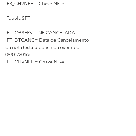
 F3_CHVNFE = Chave NF-e.
 Tabela SFT :
 FT_OBSERV = NF CANCELADA
 FT_DTCANC= Data de Cancelamento 
da nota (esta preenchida exemplo 
08/01/2016)
 FT_CHVNFE = Chave NF-e.
 =========
 Caso as Informações das NF's que 
está sendo considerado no arquivo 
magnético SPED FISCAL com 
informações diferente das NF's 
Inutilizadas e Cancela, esteja diferente 
das informações Descritas acima. 
Realmente irá ocorrer a divergência.