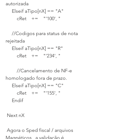
autorizada
     Elseif aTipo[nX] == "A"
         cRet    +=    "'100', "
     //Codigos para status de nota 
rejeitada    
     Elseif aTipo[nX] == "R"
         cRet    +=    "'234', "
         //Cancelamento de NF-e 
homologado fora de prazo.
     Elseif aTipo[nX] == "C"
         cRet    +=    "'155', "
     Endif
 Next nX
 Agora o Sped fiscal / arquivos 
Magnéticos,  a validação é 