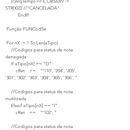
     (cArqTemp)->F3_OBSERV := 
STR0022 //"CANCELADA"
           EndIf
 Função FUNCodSe
 For nX := 1 To Len(aTipo)
     //Codigos para status de nota 
denegada
     If aTipo[nX] == "D"
         cRet    +=    "'110', '204', '205', 
'301', '302', '303', '304', '305', '306', "
     //Codigos para status de nota 
inutilizada
     Elseif aTipo[nX] == "I"
         cRet    +=    "'102', "
     //Codigos para status de nota 