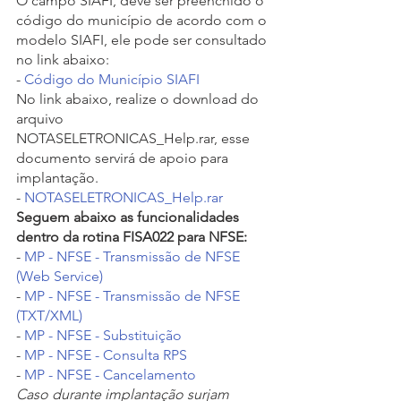
O campo SIAFI, deve ser preenchido o 
código do município de acordo com o 
modelo SIAFI, ele pode ser consultado 
no link abaixo:
- 
Código do Município SIAFI
No link abaixo, realize o download do 
arquivo 
NOTASELETRONICAS_Help.rar, esse 
documento servirá de apoio para 
implantação.
- 
NOTASELETRONICAS_Help.rar
Seguem abaixo as funcionalidades 
dentro da rotina FISA022 para NFSE:
- 
MP - NFSE - Transmissão de NFSE 
(Web Service)
- 
MP - NFSE - Transmissão de NFSE 
(TXT/XML)
- 
MP - NFSE - Substituição
- 
MP - NFSE - Consulta RPS
- 
MP - NFSE - Cancelamento
Caso durante implantação surjam 