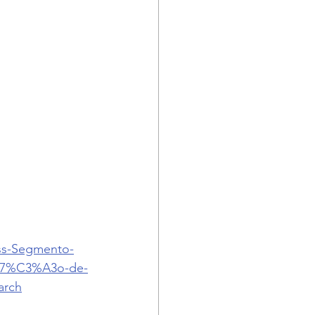
oss-Segmento-
%A7%C3%A3o-de-
arch