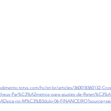
endimento.totvs.com/hc/pt-br/articles/360018360132-Cr
Protheus-Par%C3%A2metros-para-ajustes-de-Reten%C3
%ADsica-no-M%C3%B3dulo-06-FINANCEIRO?source=se