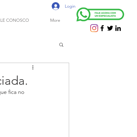
Login
ALE CONOSCO
More
iada.
ue fica no 