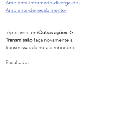
Ambiente-informado-diverge-do-
Ambiente-de-recebimento-
 Após isso, em
Outras ações -> 
Transmissão 
faça novamente a  
transmissãoda nota e monitore.
Resultado: