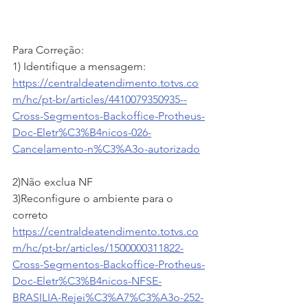
Para Correção:
1) Identifique a mensagem:
https://centraldeatendimento.totvs.co
m/hc/pt-br/articles/4410079350935--
Cross-Segmentos-Backoffice-Protheus-
Doc-Eletr%C3%B4nicos-026-
Cancelamento-n%C3%A3o-autorizado
2)Não exclua NF 
3)Reconfigure o ambiente para o 
correto
https://centraldeatendimento.totvs.co
m/hc/pt-br/articles/1500000311822-
Cross-Segmentos-Backoffice-Protheus-
Doc-Eletr%C3%B4nicos-NFSE-
BRASILIA-Rejei%C3%A7%C3%A3o-252-