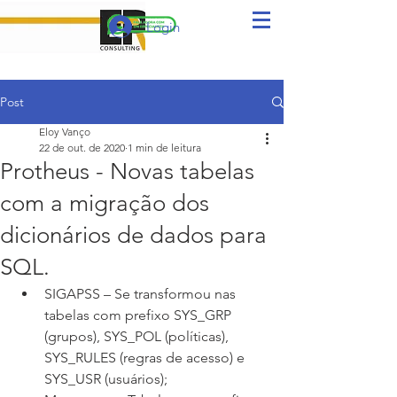
Login
Post
Eloy Vanço
22 de out. de 2020
1 min de leitura
Protheus - Novas tabelas
com a migração dos
dicionários de dados para
SQL.
SIGAPSS – Se transformou nas 
tabelas com prefixo SYS_GRP 
(grupos), SYS_POL (políticas), 
SYS_RULES (regras de acesso) e 
SYS_USR (usuários);