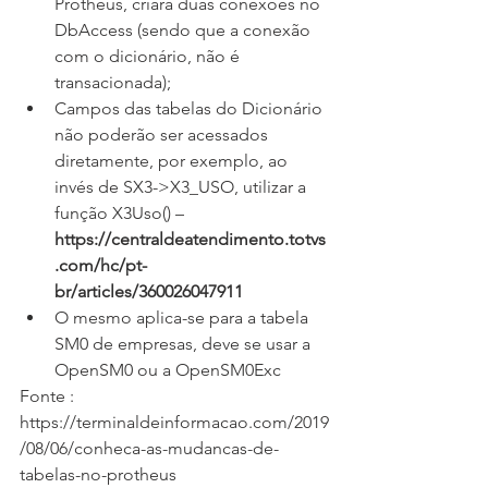
Protheus, criará duas conexões no 
DbAccess (sendo que a conexão 
com o dicionário, não é 
transacionada);
Campos das tabelas do Dicionário 
não poderão ser acessados 
diretamente, por exemplo, ao 
invés de SX3->X3_USO, utilizar a 
função X3Uso() – 
https://centraldeatendimento.totvs
.com/hc/pt-
br/articles/360026047911
O mesmo aplica-se para a tabela 
SM0 de empresas, deve se usar a 
OpenSM0 ou a OpenSM0Exc
Fonte : 
https://terminaldeinformacao.com/2019
/08/06/conheca-as-mudancas-de-
tabelas-no-protheus