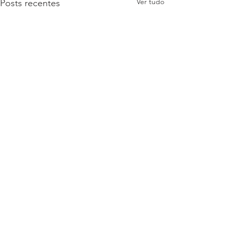
Ver tudo
Posts recentes
Inutilização cancelamento
de nota.
Para excluí-las dentro da
Comentários
rotina de "exclusão de