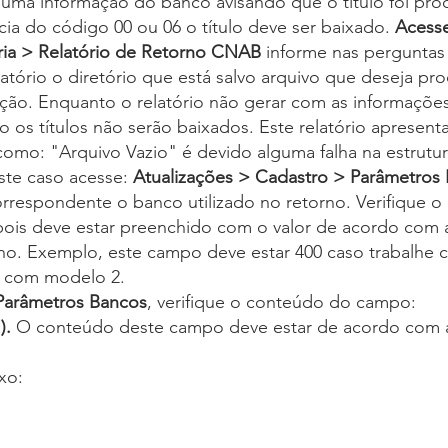
 uma informação do banco avisando que o título foi pro
cia do código 00 ou 06 o título deve ser baixado. 
Acesse
ia > Relatório de Retorno CNAB
 informe nas perguntas
latório o diretório que está salvo arquivo que deseja pro
ação. Enquanto o relatório não gerar com as informaçõe
o os títulos não serão baixados. Este relatório apresen
omo: "Arquivo Vazio" é devido alguma falha na estrutur
ste caso acesse: 
Atualizações > Cadastro > Parâmetros
orrespondente o banco utilizado no retorno. Verifique 
pois deve estar preenchido com o valor de acordo com a
rno. Exemplo, este campo deve estar 400 caso trabalhe 
e com modelo 2.
Parâmetros Bancos
, verifique o conteúdo do campo: 
. 
O conteúdo deste campo deve estar de acordo com 
xo: