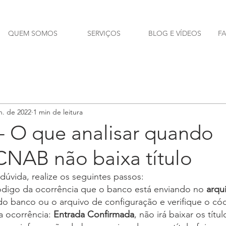
QUEM SOMOS
SERVIÇOS
BLOG E VÍDEOS
F
n. de 2022
1 min de leitura
- O que analisar quando
CNAB não baixa título
 dúvida, realize os seguintes passos:
código da ocorrência que o banco está enviando no 
arqu
do banco ou o arquivo de configuração e verifique o có
a ocorrência: 
Entrada Confirmada
, não irá baixar os títul