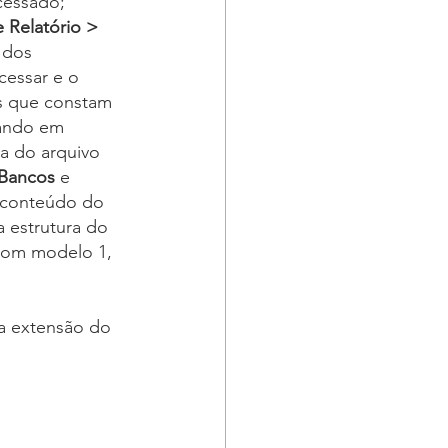
cessado;
 Relatório > 
 dos
cessar e o 
s que constam 
tando em 
a do arquivo 
 Bancos
 e 
o conteúdo do 
 estrutura do 
com modelo 1, 
a extensão do 