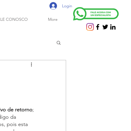
Login
ALE CONOSCO
More
ivo de retorno
;
digo da 
os, pois esta 