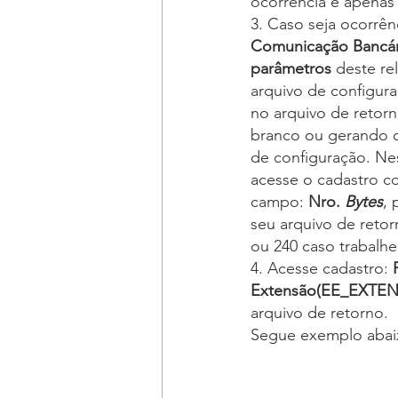
ocorrência é apenas
3. Caso seja ocorrên
Comunicação Bancár
parâmetros
 deste re
arquivo de configur
no arquivo de retorn
branco ou gerando c
de configuração. Ne
acesse o cadastro c
campo: 
Nro. 
Bytes
, 
seu arquivo de reto
ou 240 caso trabalh
4. Acesse cadastro: 
Extensão(EE_EXTEN)
arquivo de retorno.
Segue exemplo abai